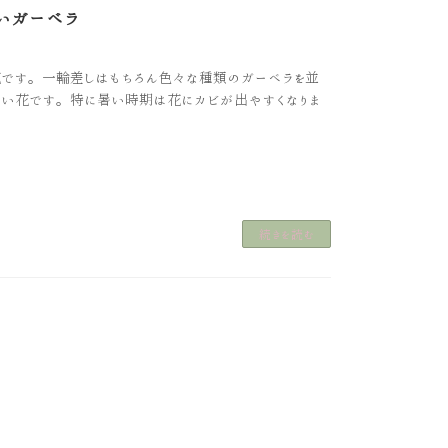
いガーベラ
花です。一輪差しはもちろん色々な種類のガーベラを並
弱い花です。特に暑い時期は花にカビが出やすくなりま
続きを読む