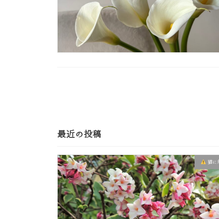
投
稿
の
最近の投稿
ペ
猫に
ー
ジ
送