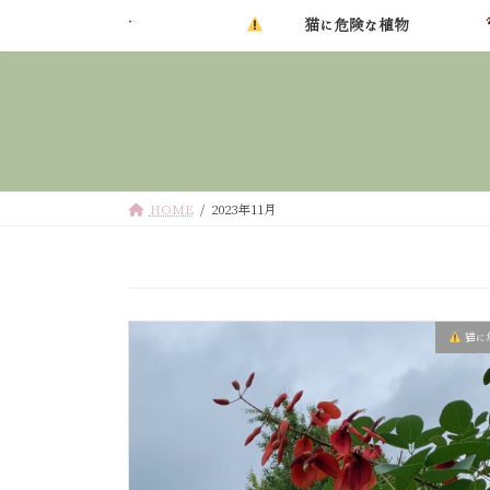
コ
ナ
猫に危険な植物
ン
ビ
テ
ゲ
ン
ー
ツ
シ
へ
ョ
ス
ン
キ
に
HOME
2023年11月
ッ
移
プ
動
猫に