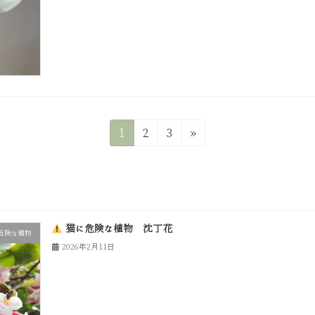
固
固
固
1
2
3
»
定
定
定
ペ
ペ
ペ
ー
ー
ー
ジ
ジ
ジ
猫に危険な植物 沈丁花
危険な植物
2026年2月11日