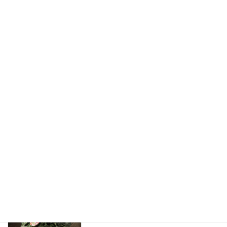
猫に危険な植物 沈丁花
猫に危険な植物
2026年2月11日
お正月の花のおはなし
花屋のひとりごと
2025年12月29日
猫に安心な花の販売を始めたおはなし
花屋のひとりごと
2025年12月26日
猫に危険な植物 シクラメン
猫に危険な植物
2025年12月15日