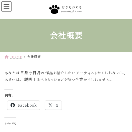
コ
ナ
ン
ビ
テ
ゲ
ン
ー
ツ
シ
会社概要
へ
ョ
ス
ン
キ
に
ッ
移
HOME
会社概要
プ
動
あなたは自身や自身の作品を紹介したいアーティストかもしれないし、
あるいは、説明するべきミッションを持つ企業かもしれません。
共有:
Facebook
X
いいね: